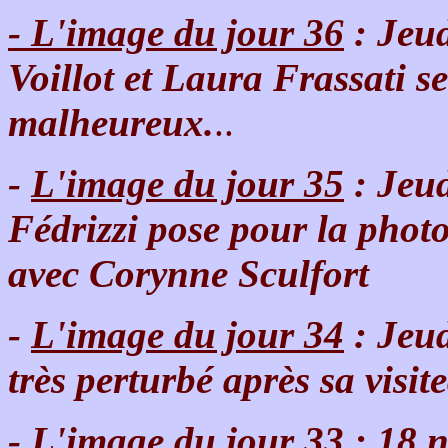
- L'image du jour 36
: Jeu
Voillot et Laura Frassati s
malheureux.
..
-
L'image du jour 35
: Jeu
Fédrizzi pose pour la phot
avec Corynne Sculfort
-
L'image du jour 34
: Jeud
très perturbé après sa visit
-
L'image du jour 33
: 18 