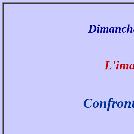
Dimanche
L'im
Confront