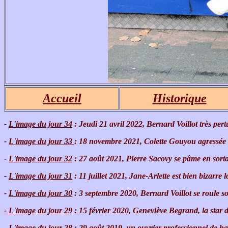
Accueil
Historique
-
L'image du jour 34
: Jeudi 21 avril 2022, Bernard Voillot très pertu
-
L'image du jour 33
: 18 novembre 2021, Colette Gouyou agressée
-
L'image du jour 32
: 27 août 2021, Pierre Sacovy se pâme en sort
-
L'image du jour 31
: 11 juillet 2021, Jane-Arlette est bien bizarre
-
L'image du jour 30
: 3 septembre 2020, Bernard Voillot se roule s
-
L'image du jour 29
: 15 février 2020, Geneviève Begrand, la star 
-
L'image du jour 28
: 29 août 2019, un ouvrier professionnel de h