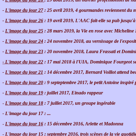
-
L'image du jour 27
: 25 avril 2019, 4 gourmandes reviennent du 
-
L'image du jour 26
: 19 avril 2019, L'AAC fait-elle sa pub jusqu
-
L'image du jour 25
: 28 mars 2019, la Vie en rose avec Micheline
-
L'image du jour 24
: 24 novembre 2018, au vernissage de l'expositi
-
L'image du jour 23
: 20 novembre 2018, Laura Frassati et Domini
- L'image du jour 22
: 17 mai 2018 à l'UIA, Dominique Fourgeot se p
-
L'image du jour 21
: 14 décembre 2017, Bernard Voillot attend b
-
L'image du jour 20
: 9 septeptembre 2017, le petit Antoine inspiré 
-
L'image du jour 19
: juillet 2017, Einado rappeur
-
L'image du jour 18
: 7 juillet 2017, un groupe ingérable
- L'image du jour 17 : ...
-
L'image du jour 16
: 15 décembre 2016, Arlette et Madonna
-
L'image du jour 15
: septembre 2016, trois scènes de la vie quoti