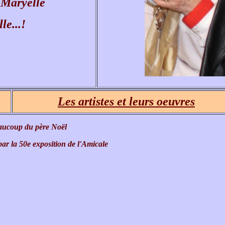
 Maryelle
le...!
Les artistes et leurs oeuvres
eaucoup du père Noël
par la 50e exposition de l'Amicale