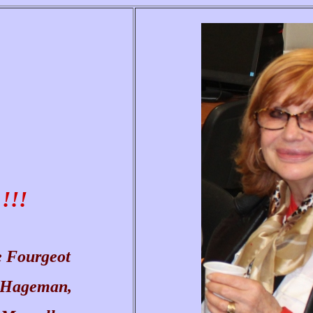
!!!
e Fourgeot
e Hageman,