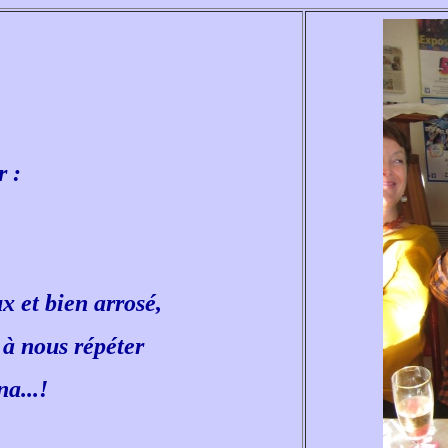
 :
x et bien arrosé,
 à nous répéter
a...!