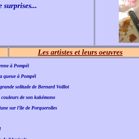
 surprises...
Les artistes et leurs oeuvres
dienne à Pompéi
la queue à Pompéi
grande solitude de Bernard Voillot
es couleurs de son kakémono
ne sur l'île de Porquerolles
l