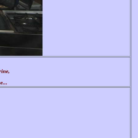
rine,
e...