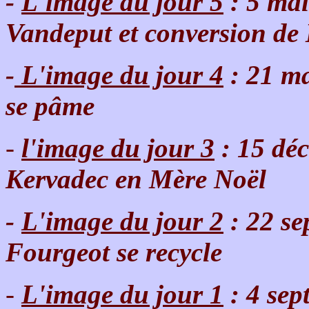
-
L'image du jour 5
: 5 mai
Vandeput et conversion de
-
L'image du jour 4
: 21 ma
se pâme
-
l'image du jour 3
: 15 déc
Kervadec en Mère Noël
-
L'image du jour 2
: 22 s
Fourgeot se recycle
-
L'image du jour 1
: 4 sep