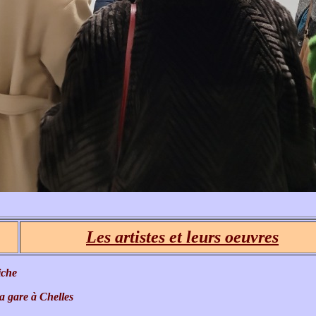
Les artistes et leurs oeuvres
iche
a gare à Chelles