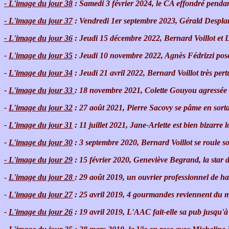
- L'image du jour 38
: Samedi 3 février 2024, le CA effondré penda
- L'image du jour 37
: Vendredi 1er septembre 2023, Gérald Desplanc
- L'image du jour 36
: Jeudi 15 décembre 2022, Bernard Voillot et 
-
L'image du jour 35
: Jeudi 10 novembre 2022, Agnès Fédrizzi pose
-
L'image du jour 34
: Jeudi 21 avril 2022, Bernard Voillot très pertu
-
L'image du jour 33
: 18 novembre 2021, Colette Gouyou agressée
-
L'image du jour 32
: 27 août 2021, Pierre Sacovy se pâme en sort
-
L'image du jour 31
: 11 juillet 2021, Jane-Arlette est bien bizarre
-
L'image du jour 30
: 3 septembre 2020, Bernard Voillot se roule s
-
L'image du jour 29
: 15 février 2020, Geneviève Begrand, la star 
-
L'image du jour 28
: 29 août 2019, un ouvrier professionnel de h
-
L'image du jour 27
: 25 avril 2019, 4 gourmandes reviennent du 
-
L'image du jour 26
: 19 avril 2019, L'AAC fait-elle sa pub jusqu