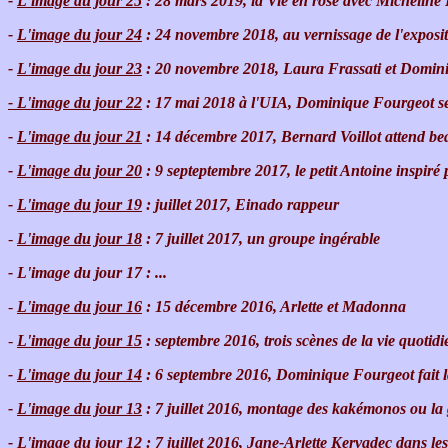
-
L'image du jour 25
: 28 mars 2019, la Vie en rose avec Micheline
-
L'image du jour 24
: 24 novembre 2018, au vernissage de l'expositi
-
L'image du jour 23
: 20 novembre 2018, Laura Frassati et Domini
- L'image du jour 22
: 17 mai 2018 à l'UIA, Dominique Fourgeot se p
-
L'image du jour 21
: 14 décembre 2017, Bernard Voillot attend b
-
L'image du jour 20
: 9 septeptembre 2017, le petit Antoine inspiré 
-
L'image du jour 19
: juillet 2017, Einado rappeur
-
L'image du jour 18
: 7 juillet 2017, un groupe ingérable
- L'image du jour 17 : ...
-
L'image du jour 16
: 15 décembre 2016, Arlette et Madonna
-
L'image du jour 15
: septembre 2016, trois scènes de la vie quoti
-
L'image du jour 14
: 6 septembre 2016, Dominique Fourgeot fait 
-
L'image du jour 13
: 7 juillet 2016, montage des kakémonos ou la 
-
L'image du jour 12
: 7 juillet 2016, Jane-Arlette Kervadec dans l