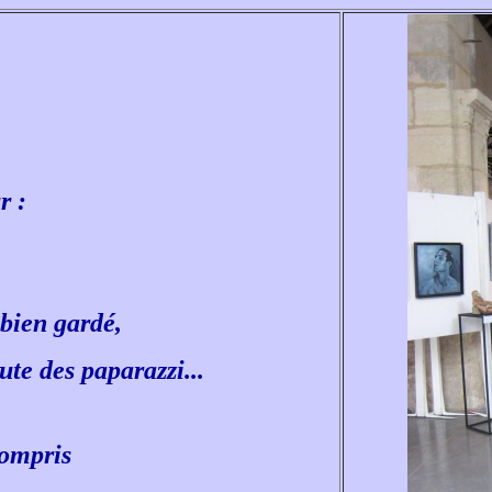
r :
 bien gardé,
ute des paparazzi...
compris