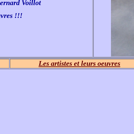
Bernard Voillot
vres !!!
Les artistes et leurs oeuvres