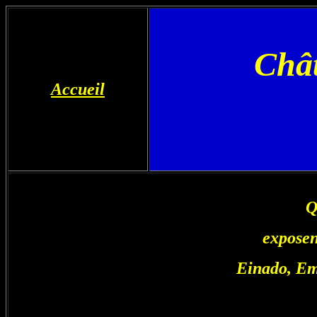
Chât
Accueil
Q
exposen
Einado, Emi