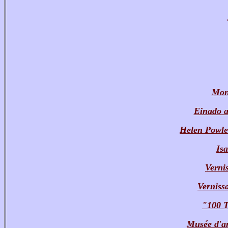
Mont
Einado a
Helen Powles
Isa
Verni
Verniss
"100 T
Musée d'ar