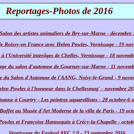
Reportages-Photos de
2016
Salon des artistes animaliers de Bry-sur-Marne - décembre
de Roissy-en France avec Helen Powles, Vernissage - 19 no
à l'Université interâges de Chelles, Vernissage - 18 novem
age du salon d'automne de Gournay-sur-Marne - 11 novem
e du Salon d'Automne de l'AANG, Noisy-le-Grand - 9 nov
len Powles à l'honneur dans le Chellesmag' - novembre 20
tomne à Courtry - Les peintres aquarellistes - 28 octobre-6
Buffet au Musée d'Art Moderne de la ville de Paris - 19 oct
Powles et Françoise Hannequin à Crécy-la-Chapelle - octob
Vernissage du Festival AVC 2.0 - 23 septembre 2016