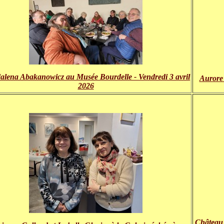
lena Abakanowicz au Musée Bourdelle - Vendredi 3 avril
Aurore 
2026
Château 