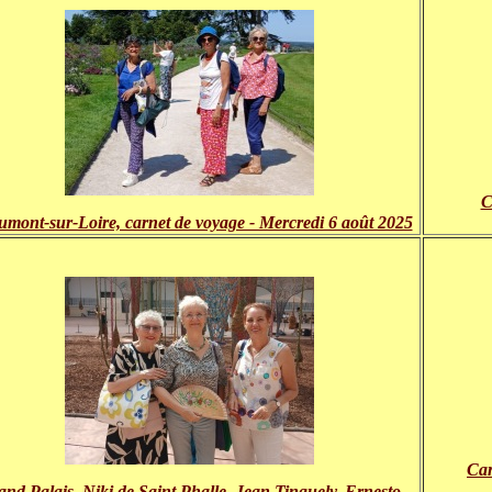
C
mont-sur-Loire, carnet de voyage - Mercredi 6 août 2025
Car
nd Palais, Niki de Saint Phalle, Jean Tinguely, Ernesto