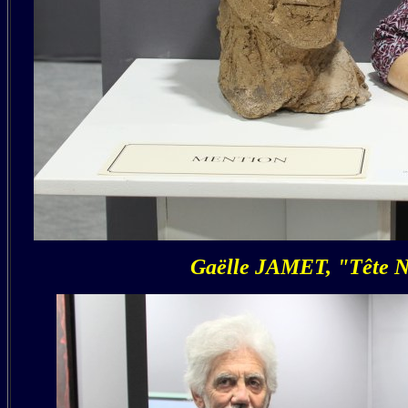
Gaëlle JAMET, "Tête N°